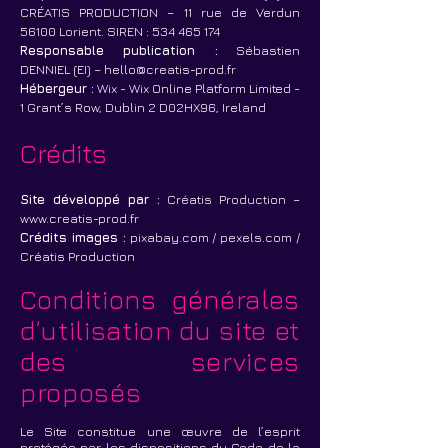
CRÉATIS PRODUCTION – 11 rue de Verdun
56100 Lorient. SIREN :
534 465 174
Responsable publication :
Sébastien
DENNIEL (EI) –
hello@creatis-prod.fr
Hébergeur :
Wix - Wix Online Platform Limited -
1 Grant’s Row, Dublin 2 D02HX96, Ireland
Crédits
Site développé par :
Créatis Production –
www.creatis-prod.fr
Crédits images :
pixabay.com / pexels.com /
Créatis Production
Conditions générales
d’utilisation du site et
des services
proposés
Le Site constitue une œuvre de l’esprit
protégée par les dispositions du Code de la