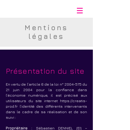
CRÉATIS PROD
Mentions
légales
Présentation du site
En vertu de l’article 6 de la loi n°
2004-575
du
21 juin 2004 pour la confiance dans
l’économie numérique, il est précisé aux
utilisateurs du site internet
https://creatis-
prod.fr
l’identité des différents intervenants
dans le cadre de sa réalisation et de son
suivi :
Propriétaire :
Sébastien DENNIEL (EI) –