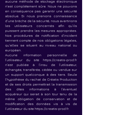
aucune méthode de stockage électronique
n’est complètement sûre. Nous ne pouvons
en conséquence pas garantir une sécurité
absolue. Si nous prenions connaissance
d’une brèche de la sécurité, nous avertirions
les utilisateurs concernés afin qu’ils
puissent prendre les mesures appropriées.
Nos procédures de notification d’incident
tiennent compte de nos obligations légales,
qu’elles se situent au niveau national ou
européen.
Aucune information personnelle de
l’utilisateur du site
https://creatis-prod.fr
n’est publiée à l’insu de l’utilisateur,
échangée, transférée, cédée ou vendue sur
un support quelconque à des tiers. Seule
l’hypothèse du rachat de Créatis Production
et de ses droits permettrait la transmission
des dites informations à l’éventuel
acquéreur qui serait à son tour tenu de la
même obligation de conservation et de
modification des données vis à vis de
l’utilisateur du site
https://creatis-prod.fr
.